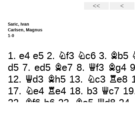
Saric, Ivan
Carlsen, Magnus
1-0
1.
e4
e5
2.
Nf3
Nc6
3.
Bb5
d5
7.
ed5
Be7
8.
Qf3
Bg4
12.
Qd3
Bh5
13.
Nc3
Re8
17.
Ne4
Re4
18.
b3
Qc7
19
22.
Bf6
h6
23.
Be5
Qd8
24
27.
f5
Qh4
28.
Qf4
g5
29.
Q
32.
Re4
Rd2
33.
Re7
Bd3
3