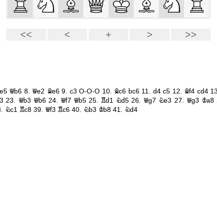
e5
Qb6
8.
Qe2
Be6
9.
c3
O-O-O
10.
Bc6
bc6
11.
d4
c5
12.
Bf4
cd4
1
3
23.
Qb3
Qb6
24.
Qf7
Qb5
25.
Rd1
Nd5
26.
Qg7
Ne3
27.
Qg3
Ka8
8.
Nc1
Rc8
39.
Qf3
Rc6
40.
Nb3
Kb8
41.
Nd4