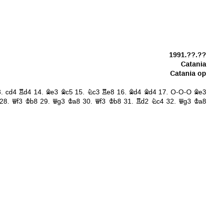
1991.??.??
Catania
Catania op
3.
cd4
Rd4
14.
Be3
Bc5
15.
Nc3
Re8
16.
Bd4
Bd4
17.
O-O-O
Be3
28.
Qf3
Kb8
29.
Qg3
Ka8
30.
Qf3
Kb8
31.
Rd2
Nc4
32.
Qg3
Ka8