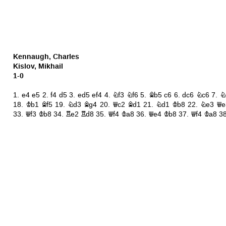
Kennaugh, Charles
Kislov, Mikhail
1-0
1.
e4
e5
2.
f4
d5
3.
ed5
ef4
4.
Nf3
Nf6
5.
Bb5
c6
6.
dc6
Nc6
7.
N
18.
Kb1
Bf5
19.
Nd3
Bg4
20.
Qc2
Bd1
21.
Nd1
Kb8
22.
Ne3
Qe
33.
Qf3
Kb8
34.
Re2
Rd8
35.
Qf4
Ka8
36.
Qe4
Kb8
37.
Qf4
Ka8
3