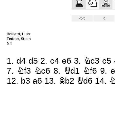
Belliard, Luis
Fedder, Steen
0-1
1.
d4
d5
2.
c4
e6
3.
Nc3
c5
7.
Nf3
Nc6
8.
Qd1
Nf6
9.
12.
b3
a6
13.
Bb2
Qd6
14.
N
17.
Na4
Ba7
18.
Nd4
Bg6
1
22.
Bg2
Rfe8
23.
Rfd1
d4
2
de3
27.
Qd6
ef2
28.
Kf2
Rd6