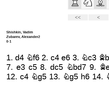
Shishkin, Vadim
Zubarev, Alexander2
0-1
1.
d4
Nf6
2.
c4
e6
3.
Nc3
Bb
7.
e3
c5
8.
dc5
Nbd7
9.
B
12.
c4
Ng5
13.
Ng5
h6
14.
17.
Qf3
Rac8
18.
Rfd1
Rc7
22.
h4
a5
23.
h5
Qf6
24.
27.
Rf6
a4
28.
Bd5
b3
29.
a